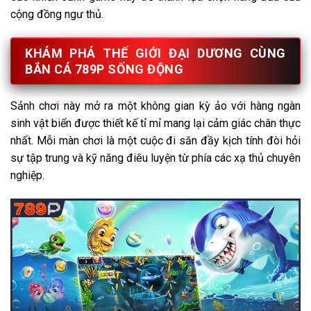
cộng đồng ngư thủ.
KHÁM PHÁ THẾ GIỚI ĐẠI DƯƠNG CÙNG
BẮN CÁ 789P SỐNG ĐỘNG
Sảnh chơi này mở ra một không gian kỳ ảo với hàng ngàn
sinh vật biển được thiết kế tỉ mỉ mang lại cảm giác chân thực
nhất. Mỗi màn chơi là một cuộc đi săn đầy kịch tính đòi hỏi
sự tập trung và kỹ năng điêu luyện từ phía các xạ thủ chuyên
nghiệp.