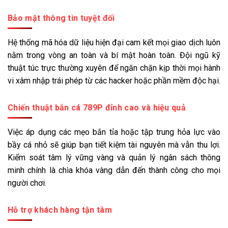
Bảo mật thông tin tuyệt đối
Hệ thống mã hóa dữ liệu hiện đại cam kết mọi giao dịch luôn
nằm trong vòng an toàn và bí mật hoàn toàn. Đội ngũ kỹ
thuật túc trực thường xuyên để ngăn chặn kịp thời mọi hành
vi xâm nhập trái phép từ các hacker hoặc phần mềm độc hại.
Chiến thuật bắn cá 789P đỉnh cao và hiệu quả
Việc áp dụng các mẹo bắn tỉa hoặc tập trung hỏa lực vào
bầy cá nhỏ sẽ giúp bạn tiết kiệm tài nguyên mà vẫn thu lợi.
Kiểm soát tâm lý vững vàng và quản lý ngân sách thông
minh chính là chìa khóa vàng dẫn đến thành công cho mọi
người chơi.
Hỗ trợ khách hàng tận tâm