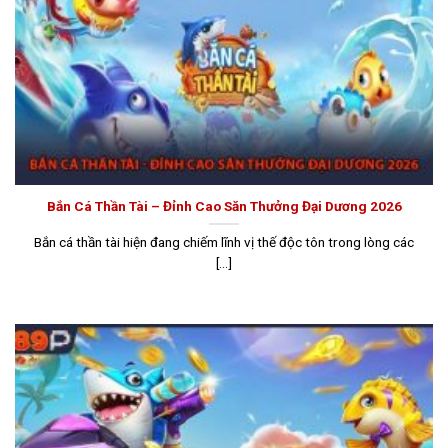
Bắn Cá Thần Tài – Đỉnh Cao Săn Thưởng Đại Dương 2026
Bắn cá thần tài hiện đang chiếm lĩnh vị thế độc tôn trong lòng các
[...]