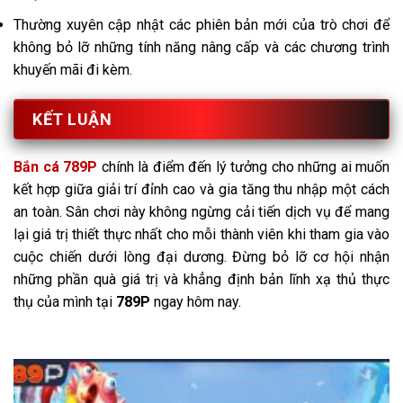
Thường xuyên cập nhật các phiên bản mới của trò chơi để
không bỏ lỡ những tính năng nâng cấp và các chương trình
khuyến mãi đi kèm.
KẾT LUẬN
Bắn cá 789P
chính là điểm đến lý tưởng cho những ai muốn
kết hợp giữa giải trí đỉnh cao và gia tăng thu nhập một cách
an toàn. Sân chơi này không ngừng cải tiến dịch vụ để mang
lại giá trị thiết thực nhất cho mỗi thành viên khi tham gia vào
cuộc chiến dưới lòng đại dương. Đừng bỏ lỡ cơ hội nhận
những phần quà giá trị và khẳng định bản lĩnh xạ thủ thực
thụ của mình tại
789P
ngay hôm nay.