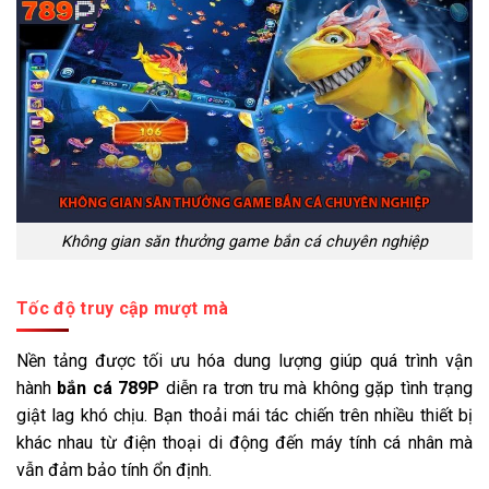
Không gian săn thưởng game bắn cá chuyên nghiệp
Tốc độ truy cập mượt mà
Nền tảng được tối ưu hóa dung lượng giúp quá trình vận
hành
bắn cá 789P
diễn ra trơn tru mà không gặp tình trạng
giật lag khó chịu. Bạn thoải mái tác chiến trên nhiều thiết bị
khác nhau từ điện thoại di động đến máy tính cá nhân mà
vẫn đảm bảo tính ổn định.