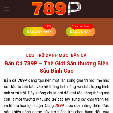
Bỏ
qua
nội
dung
ĐĂNG KÝ +89K
ĐĂNG NHẬP
LƯU TRỮ DANH MỤC:
BẮN CÁ
Bắn Cá 789P – Thế Giới Săn thưởng Biển
Sâu Đỉnh Cao
Bắn cá 789P
đang tạo nên một làn sóng giải trí mới mẻ nhờ
sự đầu tư bài bản vào hệ thống tính năng và chất lượng hình
ảnh vượt trội. Đây không chỉ là nơi để giải tỏa căng thẳng mà
còn là môi trường lý tưởng để các tay súng cừ khôi tranh tài
và tối ưu hóa lợi nhuận. Cùng
789P
theo dõi những điểm đặc
sắc khiến sảnh game này trở thành lựa chọn hàng đầu của