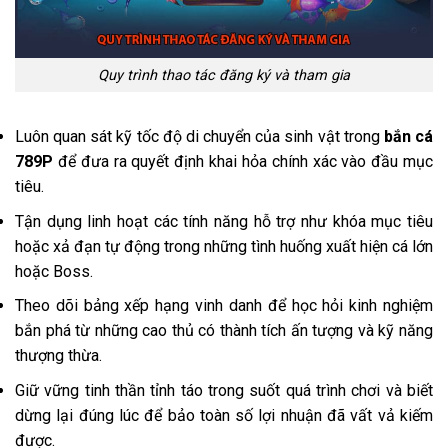
Quy trình thao tác đăng ký và tham gia
Luôn quan sát kỹ tốc độ di chuyển của sinh vật trong
bắn cá
789P
để đưa ra quyết định khai hỏa chính xác vào đầu mục
tiêu.
Tận dụng linh hoạt các tính năng hỗ trợ như khóa mục tiêu
hoặc xả đạn tự động trong những tình huống xuất hiện cá lớn
hoặc Boss.
Theo dõi bảng xếp hạng vinh danh để học hỏi kinh nghiệm
bắn phá từ những cao thủ có thành tích ấn tượng và kỹ năng
thượng thừa.
Giữ vững tinh thần tỉnh táo trong suốt quá trình chơi và biết
dừng lại đúng lúc để bảo toàn số lợi nhuận đã vất vả kiếm
được.