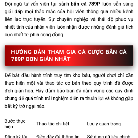
Đội ngũ tư vấn viên tại sảnh
bắn cá 789P
luôn sẵn sàng
giải đáp mọi thắc mắc của hội viên thông qua nhiều kênh
liên lạc trực tuyến. Sự chuyên nghiệp và thái độ phục vụ
nhiệt tình của nhân viên luôn nhận được những đánh giá tích
cực nhất từ phía cộng đồng.
HƯỚNG DẪN THAM GIA CÁ CƯỢC BẮN CÁ
789P ĐƠN GIẢN NHẤT
Để bắt đầu hành trình truy tìm kho báu, người chơi chỉ cần
thực hiện một vài thao tác cơ bản theo quy trình đã được
đơn giản hóa. Hãy đảm bảo bạn đã nắm vững các quy định
chung để quá trình trải nghiệm diễn ra thuận lợi và không gặp
bất kỳ trở ngại nào.
Bước thực
Thao tác chi tiết
Lưu ý quan trọng
hiện
Đăng ký tài
Điền đầy đủ thông tin
Sử dụng dữ liệu chính