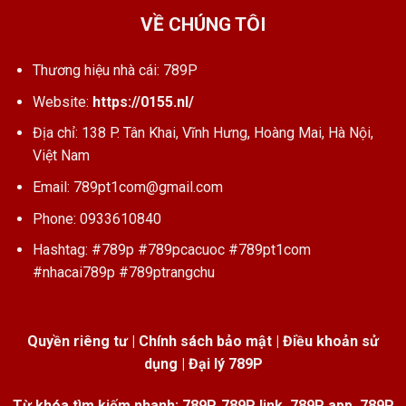
VỀ CHÚNG TÔI
Thương hiệu nhà cái: 789P
Website:
https://0155.nl/
Địa chỉ: 138 P. Tân Khai, Vĩnh Hưng, Hoàng Mai, Hà Nội,
Việt Nam
Email:
789pt1com@gmail.com
Phone: 0933610840
Hashtag: #789p #789pcacuoc #789pt1com
#nhacai789p #789ptrangchu
Quyền riêng tư
|
Chính sách bảo mật
|
Điều khoản sử
dụng
|
Đại lý 789P
Từ khóa tìm kiếm nhanh: 789P, 789P link, 789P app, 789P