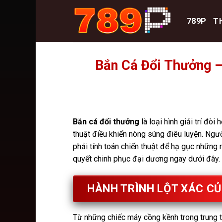
Bỏ
qua
789P
T
nội
dung
Bắn Cá Đổi Thưởng –
Bắn cá đổi thưởng
là loại hình giải trí đò
thuật điều khiển nòng súng điêu luyện. Ngườ
phải tính toán chiến thuật để hạ gục những
quyết chinh phục đại dương ngay dưới đây.
HÀNH TRÌNH LỘT XÁC C
Từ những chiếc máy cồng kềnh trong trung t