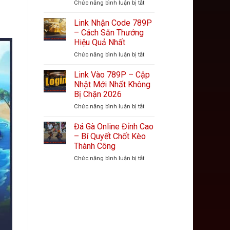
Chức năng bình luận bị tắt
ở
Chiến
Biến
789P
Lược
Lừa
Chơi
Link Nhận Code 789P
Đảo
Hiệu
– Cách Săn Thưởng
Có
Quả
Hiệu Quả Nhất
Phải
An
Chức năng bình luận bị tắt
ở
Sự
Toàn
Link
Thật
Nhận
Hay
Link Vào 789P – Cập
Code
Chỉ
Nhật Mới Nhất Không
789P
Là
Bị Chặn 2026
–
Tin
Chức năng bình luận bị tắt
ở
Cách
Đồn
Link
Săn
Ác
Vào
Thưởng
Đá Gà Online Đỉnh Cao
Ý
789P
Hiệu
– Bí Quyết Chốt Kèo
–
Quả
Thành Công
Cập
Nhất
Chức năng bình luận bị tắt
ở
Nhật
Đá
Mới
Gà
Nhất
Online
Không
Đỉnh
Bị
Cao
Chặn
–
2026
Bí
Quyết