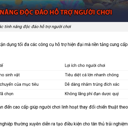
c tính năng độc đáo hỗ trợ người chơi
tận dụng tối đa các công cụ hỗ trợ hiện đại mà nền tảng cung cấp
tế
Lợi ích cho người chơi
ho sinh vật
Tiêu diệt cá lớn nhanh chóng
 chuyển của mục tiêu
Dễ dàng nhắm trúng đích xác
đã chọn
Không lãng phí đạn dược quý
 đến cao cấp giúp người chơi linh hoạt thay đổi chiến thuật theo
ghiệp thường xuyên diễn ra tạo điều kiện cho tân thủ trải nghiệm