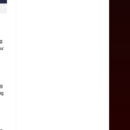
Chốt
Kèo
Thành
Công
ng
hư
ng
ng