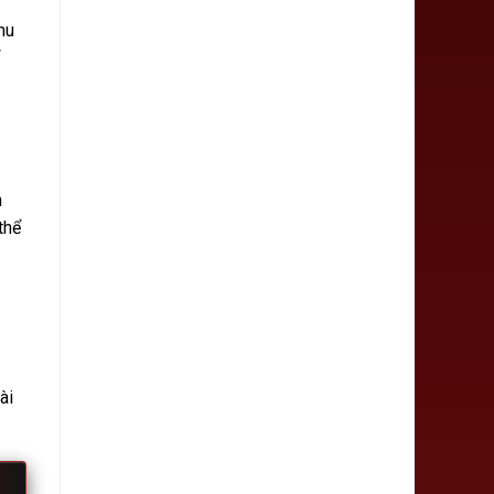
hu
n
thể
ài