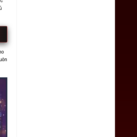
ực
ủ
ho
luôn