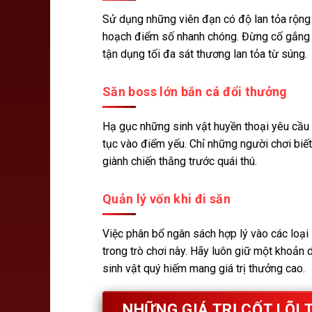
Sử dụng những viên đạn có độ lan tỏa rộng 
hoạch điểm số nhanh chóng. Đừng cố gắng t
tận dụng tối đa sát thương lan tỏa từ súng.
Săn boss lớn bắn cá đổi thưởng
Hạ gục những sinh vật huyền thoại yêu cầu 
tục vào điểm yếu. Chỉ những người chơi biết
giành chiến thắng trước quái thú.
Quản lý vốn khi đi săn
Việc phân bổ ngân sách hợp lý vào các loại
trong trò chơi này. Hãy luôn giữ một khoản
sinh vật quý hiếm mang giá trị thưởng cao.
NHỮNG GIÁ TRỊ CỐT LÕI