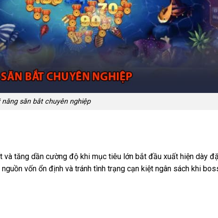
 năng săn bắt chuyên nghiệp
 và tăng dần cường độ khi mục tiêu lớn bắt đầu xuất hiện dày đ
ì nguồn vốn ổn định và tránh tình trạng cạn kiệt ngân sách khi bos