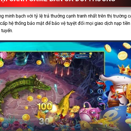
g minh bạch với tỷ lệ trả thưởng cạnh tranh nhất trên thị trường c
cấp hệ thống bảo mật để bảo vệ tuyệt đối mọi giao dịch nạp tiền
 tuyến.